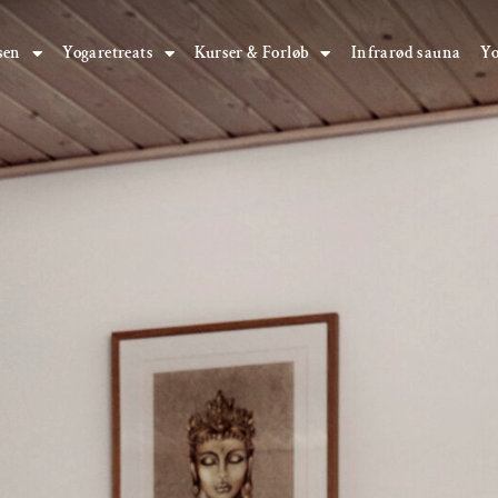
sen
Yogaretreats
Kurser & Forløb
Infrarød sauna
Y