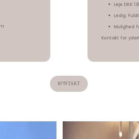
Leje DKK 1.
Ledig: Fuld
tem
Mulighed f
Kontakt for yder
KONTAKT