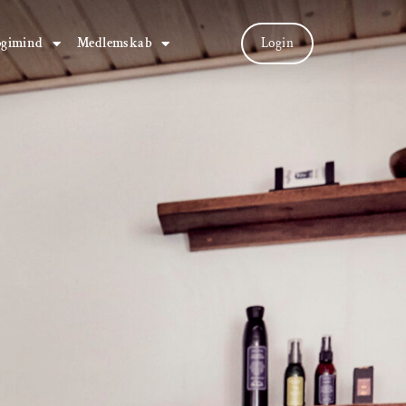
ogimind
Medlemskab
Login