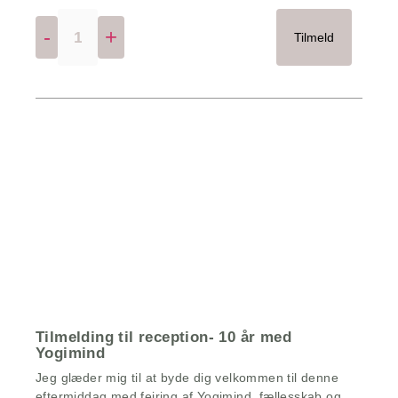
-
+
Tilmeld
Tilmelding til reception- 10 år med
Yogimind
Jeg glæder mig til at byde dig velkommen til denne
eftermiddag med fejring af Yogimind, fællesskab og