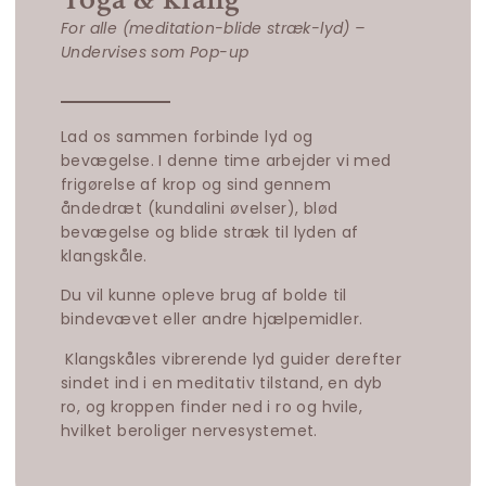
For alle (meditation-blide stræk-lyd) –
Undervises som Pop-up
Lad os sammen forbinde lyd og
bevægelse.
I denne time arbejder vi med
frigørelse af krop og sind gennem
åndedræt (kundalini øvelser),
blød
bevægelse
og
blide
stræk til
lyden af
klangskåle.
Du vil kunne opleve brug af bolde til
bindevævet eller andre hjælpemidler.
Klangskåles vibrerende lyd guider derefter
sindet ind i en meditativ tilstand, en dyb
ro, og kroppen finder ned i ro og hvile,
hvilket beroliger nervesystemet.