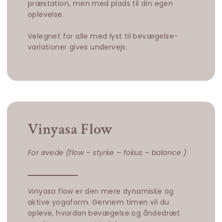
præstation, men med plads til din egen
oplevelse.
Velegnet for alle med lyst til bevægelse-
variationer gives undervejs.
Vinyasa Flow
For øvede (flow – styrke – fokus – balance )
Vinyasa flow er den mere dynamiske og
aktive yogaform. Gennem timen vil du
opleve, hvordan bevægelse og åndedræt