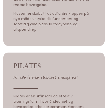
masse bevægelse.
Klassen er skabt til at udfordre kroppen på
nye måder, styrke dit fundament og
samtidig give plads til fordybelse og
afspænding.
PILATES
For alle (styrke, stabilitet, smidighed)
Pilates er en skånsom og effektiv
træningsform, hvor åndedræt og
bevægelse arbejder sammen. Gennem