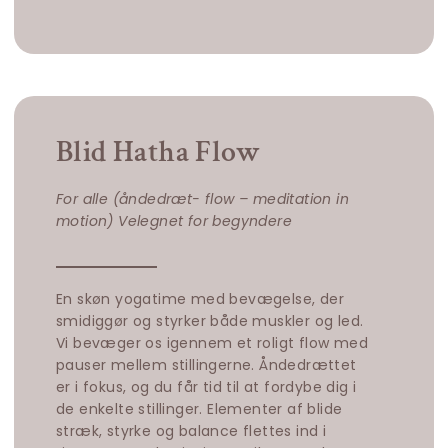
Blid Hatha Flow
For alle (åndedræt- flow – meditation in
motion) Velegnet for begyndere
En skøn yogatime med bevægelse, der
smidiggør og styrker både muskler og led.
Vi bevæger os igennem et roligt flow med
pauser mellem stillingerne. Åndedrættet
er i fokus, og du får tid til at fordybe dig i
de enkelte stillinger. Elementer af blide
stræk, styrke og balance flettes ind i