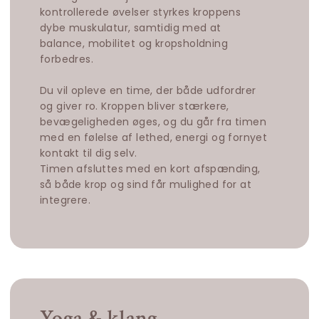
kontrollerede øvelser styrkes kroppens
dybe muskulatur, samtidig med at
balance, mobilitet og kropsholdning
forbedres.
Du vil opleve en time, der både udfordrer
og giver ro. Kroppen bliver stærkere,
bevægeligheden øges, og du går fra timen
med en følelse af lethed, energi og fornyet
kontakt til dig selv.
Timen afsluttes med en kort afspænding,
så både krop og sind får mulighed for at
integrere.
Yoga & klang