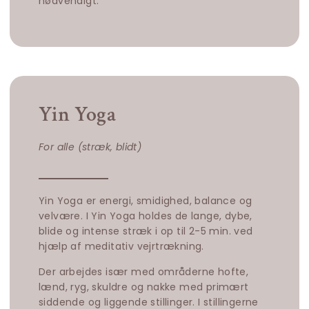
nødvendigt.
Yin Yoga
For alle (stræk, blidt)
Yin Yoga er energi, smidighed, balance og
velvære. I Yin Yoga holdes de lange, dybe,
blide og intense stræk i op til 2-5 min. ved
hjælp af meditativ vejrtrækning.
Der arbejdes især med områderne hofte,
lænd, ryg, skuldre og nakke med primært
siddende og liggende stillinger. I stillingerne