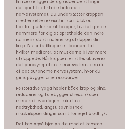
En række liggende og siddende stillinger
designet til at skabe balance i
nervesystemet. Du understøtter kroppen
med enkelte rekvisitter som blokke,
bolstre, puder samt tæpper, hvilket gør det
nemmere for dig at opretholde den indre
ro, mens du stimulerer og afslapper din
krop.
Du er i stillingerne i længere tid,
hvilket
medfører
, at
musklerne
bliver mere
afslappede
.
Når kroppen er stille, aktiveres
det parasympatiske nervesystem, den del
af det autonome nervesystem, hvor du
genopbygger dine ressourcer.
Restorative yoga healer både krop og sind,
reducerer og forebygger stress, skaber
mere ro i hverdagen, mindsker
nedtrykthed, angst, søvnløshed,
muskelspændinger samt forhøjet blodtryk.
Det kan også hjælpe dig med at komme