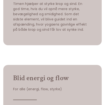
Timen hjælper at styrke krop og sind. En
god time, hvis du vil opnå mere styrke,
bevægelighed og smidighed. Som det
sidste element, vil blive guidet ind en
afspænding, hvor yogaens gavnlige effekt
på både krop og sind får lov at synke ind.
Blid energi og flow
For alle (energi, flow, styrke)