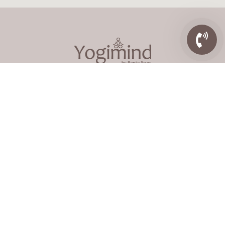
Helsingørsgade 34A, 3400 Hillerød
VÆR DEN første til at modtage NYHEDER fra
YOGIMIND
Fornavn
E-mail adresse: